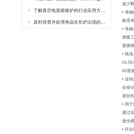
减少数
了解真空电弧熔炼炉的行业应用方向有助于合理选择熔炼工艺
• 准
敏度
及时排查并处理单晶生长炉出现的问题能够有效稳定晶体生长环境
• 准
测量
显微
• 视
OLS
00
• 连
在移
速轻
• 用
通过
激光模
• 符