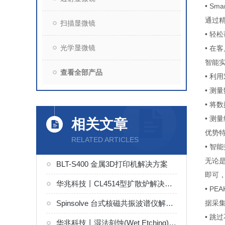
• S
通过
扫描显微镜
• 轻
光学显微镜
• 在
智能
查看全部产品
• 利
• 测
• 将
• 测
相关文章
优势
RELATED ARTICLES
• 智能
无论是
BLT-S400 金属3D打印机解决方案
即可
华兆科技丨CL4514型扩散炉解决方案
• PE
Spinsolve 台式核磁共振波谱仪解决方案
据采
• 
华兆科技丨湿法刻蚀(Wet Etching)技术原理