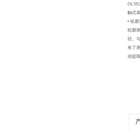
OLS
触式
• 轮
轮廓
径。
有了
动提