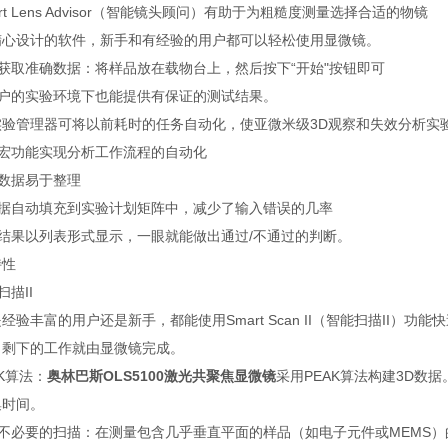
mart Lens Advisor（智能镜头顾问）有助于为粗糙度测量选择合适的物镜
精心设计的软件，新手和有经验的用户都可以轻松使用显微镜。
松获取准确数据：将样品放在载物台上，然后按下“开始"按钮即可
客户的实验环境下也能提供有保证的测试结果。
实验管理器可将以前耗时的任务自动化，使亚微米级3D观察和失效分析实
用宏功能实现分析工作流程的自动化
量数据易于整理
数据自动填充到实验计划矩阵中，减少了输入错误的几率
量结果以列表形式显示，一眼就能做出通过/不通过的判断。
特性
扫描II
经验丰富的用户还是新手，都能使用Smart Scan II（智能扫描II
，剩下的工作就由显微镜完成。
AK算法：
奥林巴斯OLS5100激光共聚焦显微镜
采用PEAK算法构建3D
集时间。
跳过不必要的扫描：在测量包含几乎垂直平面的样品（如电子元件或MEMS