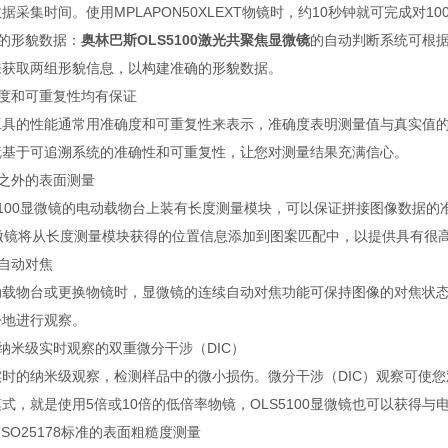
据采集时间。使用MPLAPON50XLEXT物镜时，约10秒钟就可完成对1
确的形貌数据：
奥林巴斯OLS5100激光共聚焦显微镜
的自动判断系统可根据
来获取两组形貌信息，以构建准确的形貌数据。
确度和可重复性均有保证
工具的性能通常用准确度和可重复性来表示，准确度表明测量值与真实值
镜基于可追溯系统的准确性和可重复性，让您对测量结果充满信心。
场之外的表面测量
5100显微镜的电动载物台上装有长度测量模块，可以保证拼接图像数据的
显微镜将从长度测量模块获得的位置信息添加到图案匹配中，以提供具有很
续自动对焦
动载物台或更换物镜时，显微镜的连续自动对焦功能可保持图像的对焦状
松地进行观察。
于纳米级实时观察的双重微分干涉（DIC）
实时的纳米级观察，检测样品中的微小损伤。微分干涉（DIC）观察可使您
式，就是使用5倍或10倍的低倍率物镜，OLS5100显微镜也可以获得
合ISO25178标准的表面粗糙度测量