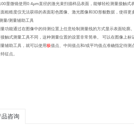
5100显微镜使用0.4μm直径的激光束扫描样品表面，能够轻松测量接触
表面粗糙度仪无法获得的表面彩色图像、激光图像和3D形貌数据，使得更
廓测量/测量辅助工具
测量功能通过在图像中的待测位置上任意绘制测量线的方式显示表面轮廓
与接触式测量工具不同，这种测量位置的设置非常简单。 可以在图像上标
测量辅助工具，就可以使用
极
值点、中间值点和/或平均值点准确指定待测
取特征点。
产品咨询