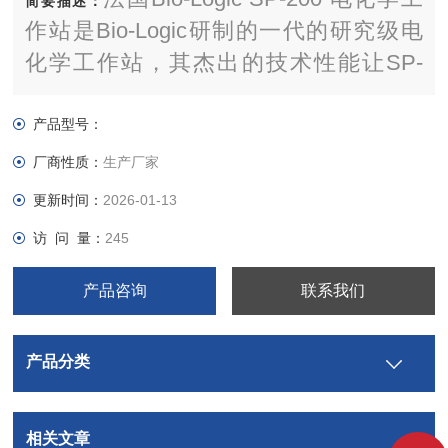
简要描述：
作站是Bio-Logic研制的一代的研究级电
化学工作站，其杰出的技术性能让SP-
200成为一款研究电化学尤其是研究腐蚀
的仪器。
产品型号：
厂商性质：
生产厂家
更新时间：
2026-01-13
访 问 量：
245
产品咨询
联系我们
产品分类
相关文章