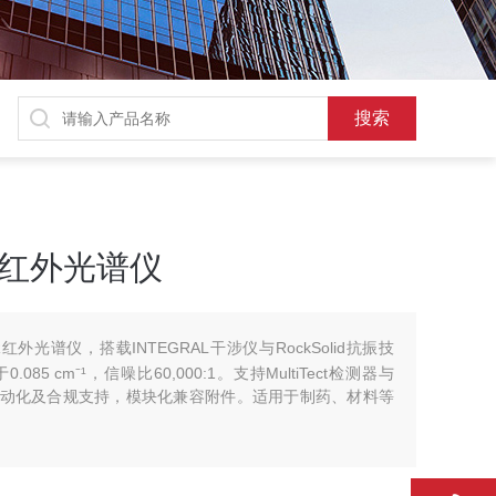
IR红外光谱仪
IR红外光谱仪，搭载INTEGRAL干涉仪与RockSolid抗振技
0.085 cm⁻¹，信噪比60,000:1。支持MultiTect检测器与
件提供自动化及合规支持，模块化兼容附件。适用于制药、材料等
。