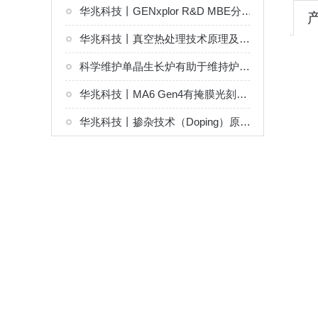
华兆科技丨GENxplor R&D MBE分子束外延系统解决方案
华兆科技丨真空热处理技术原理及设备
科学维护单晶生长炉有助于维持炉内热场与气氛的精确控制
华兆科技丨MA6 Gen4有掩膜光刻系统解决方案
华兆科技丨掺杂技术（Doping）原理及设备