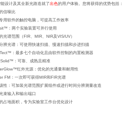
智能设计及其全新光路造就了
出色
的用户体验。您将获得的优势包括：
的信噪比
备专用软件的触控电脑，可提高工作效率
ransit™：两个实验装置可并行使用
广的光谱范围（FIR、MIR、NIR及VIS/UV）
间分辨光谱：可使用快速扫描、慢速扫描和步进扫描
ultiTect™：最多七个自动化且由软件控制的内置检测器
ockSolid™：可靠、成熟且精准
enterGlow™红外光源：优化的光通量和耐用性
uker FM：一次即可获得MIR和FIR光谱
可升级性：可加装光谱范围扩展组件或进行时间分辨测量改造
个光束输入和输出端口
凑的占地面积，专为实验室工作台优化设计