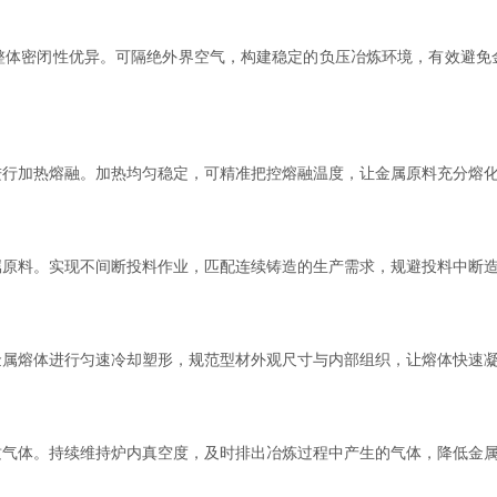
密闭性优异。可隔绝外界空气，构建稳定的负压冶炼环境，有效避免
加热熔融。加热均匀稳定，可精准把控熔融温度，让金属原料充分熔化
料。实现不间断投料作业，匹配连续铸造的生产需求，规避投料中断造
熔体进行匀速冷却塑形，规范型材外观尺寸与内部组织，让熔体快速凝
体。持续维持炉内真空度，及时排出冶炼过程中产生的气体，降低金属