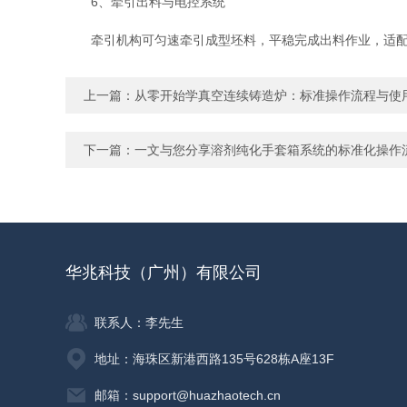
6、牵引出料与电控系统
牵引机构可匀速牵引成型坯料，平稳完成出料作业，适配连
上一篇：
从零开始学真空连续铸造炉：标准操作流程与使
下一篇：
一文与您分享溶剂纯化手套箱系统的标准化操作
华兆科技（广州）有限公司
联系人：李先生
地址：海珠区新港西路135号628栋A座13F
邮箱：support@huazhaotech.cn