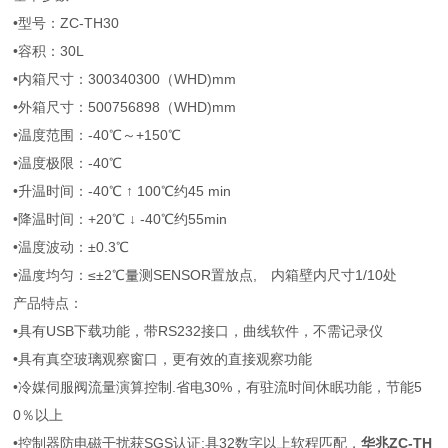
•型号：ZC-TH30
•容积：30L
•内箱尺寸：300340300（WHD)mm
•外箱尺寸：500756898（WHD)mm
•温度范围：-40℃～+150℃
•温度极限：-40℃
•升温时间：-40℃ ↑ 100℃约45 min
•降温时间：+20℃ ↓ -40℃约55min
•温度波动：±0.3℃
•温度均匀：≤±2℃量测SENSOR置放点,離内箱壁内尺寸1/10处
产品特点：
•具有USB下载功能，带RS232接口，曲线软件，不需记录仪
•具有真空玻璃观察窗口，更有效的直接观察功能
•冷媒伺服阀流量演算控制.省电30%，有驻流时间休眠功能，节能5
0％以上
•控制器防电磁干扰获SGS认证;具32数字以上软程匹配，
华兆ZC-TH