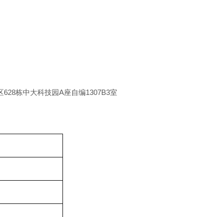
区
628
栋中大科技园
A
座自编
1307B3
室