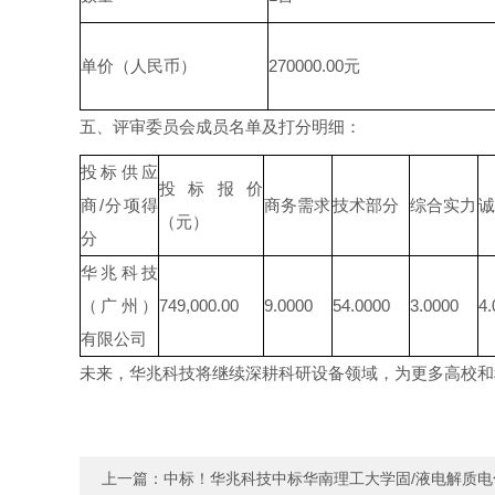
单价（人民币）
270000.00
元
五、评审委员会成员名单及打分明细：
投标供应
投标报价
商
/
分项得
商务需求
技术部分
综合实力
诚
（元）
分
华兆科技
（广州）
749,000.00
9.0000
54.0000
3.0000
4.
有限公司
未来，华兆科技将继续深耕科研设备领域，为更多高校和
上一篇：
中标！华兆科技中标华南理工大学固/液电解质电