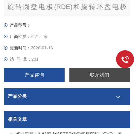
旋转圆盘电极(RDE)和旋转环盘电极
(RRDE)。可以广泛应用于HER, ORE,
HOR和ORR等电催化领域动力学研究。
产品型号：
厂商性质：
生产厂家
更新时间：
2026-01-16
访 问 量：
231
产品咨询
联系我们
产品分类
相关文章
华兆科技丨NANO-MASTER化学气相沉积（CVD）系统解决方案